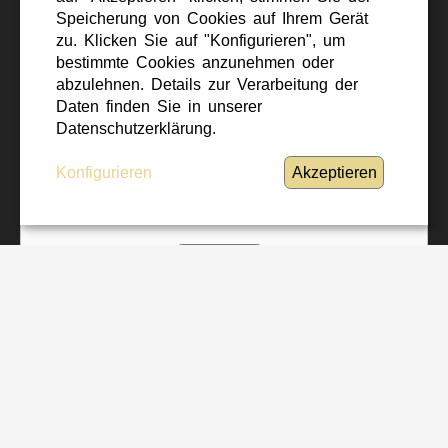
DIE MILIZ: EIN ECKPFEILER
Speicherung von Cookies auf Ihrem Gerät
DES BUNDESHEERES
zu. Klicken Sie auf "Konfigurieren", um
bestimmte Cookies anzunehmen oder
abzulehnen. Details zur Verarbeitung der
Daten finden Sie in unserer
Datenschutzerklärung.
Ihre Datenschutzeinstellungen verbieten es
Konfigurieren
Akzeptieren
derzeit, diesen Inhalt anzuzeigen.
Erlauben