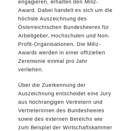
engagieren, erhalten den Miliz-
Kontaktdaten für Rückfragen
Award. Dabei handelt es sich um die
vollständig ausgefüllt sind.
höchste Auszeichnung des
Österreichischen Bundesheeres für
*Im Idealfall sind alle Merkmale für die
Arbeitgeber, Hochschulen und Non-
Zuordnung eines Nominierten zu einer
Profit-Organisationen. Die Miliz-
Kategorie vorhanden (Mitarbeiteranzahl und
Awards werden in einer offiziellen
Umsatzgröße). Andernfalls wird die
Zeremonie einmal pro Jahr
Mitarbeiteranzahl für die Zuordnung
verliehen.
herangezogen. (Quelle:
WKO
)
Über die Zuerkennung der
Auszeichnung entscheidet eine Jury
aus hochrangigen Vertretern und
Vertreterinnen des Bundesheeres
sowie des externen Bereichs wie
zum Beispiel der Wirtschaftskammer