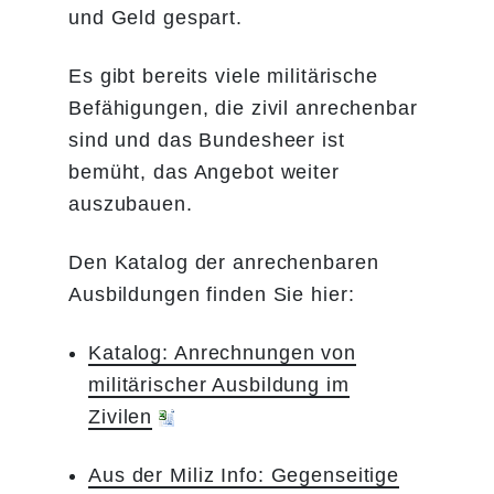
und Geld gespart.
es an
Engagement gegenüber
Ehrenamtliche Vereine
interne.kommunikation@bundesheer.at
.
studierenden Milizangehören
Es gibt bereits viele militärische
nominieren wollen, wählen Sie
Befähigungen, die zivil anrechenbar
Bitte
bitte das untenstehende Formular.
Füllen Sie bitte das Formular aus
sind und das Bundesheer ist
achten Sie
und senden Sie es an
bemüht, das Angebot weiter
darauf,
Hochschulen, die studierende
interne.kommunikation@bundesheer.at
.
auszubauen.
dass Ihre
Milizsoldatinnen und Milizsoldaten
Kontaktdaten
unterstützen
Bitte achten Sie darauf, dass Ihre
Den Katalog der anrechenbaren
für
Kontaktdaten für Rückfragen
Ausbildungen finden Sie hier:
Rückfragen
vollständig ausgefüllt sind.
Wenn die Hochschule sowohl
vollständig
Katalog: Anrechnungen von
Milizangehörige beschäftigt, als
ausgefüllt
militärischer Ausbildung im
auch diese während Ihrer
sind.
Zivilen
Ausbildung unterstützt, können
Großunternehmen
Sie wählen, ob Sie die
Aus der Miliz Info: Gegenseitige