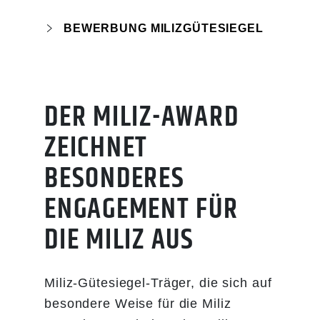
BEWERBUNG MILIZGÜTESIEGEL
Hier können sich Unternehmen,
Einheiten des Öffentlichen
Sektors, Non-Profit
DER MILIZ-AWARD
Organisationen und Hochschulen
ZEICHNET
bewerben.
BESONDERES
Bewerbungsformular
ENGAGEMENT FÜR
DIE MILIZ AUS
Füllen Sie bitte das Formular aus
und senden Sie es an
interne.kommunikation@bundesheer.at
.
Miliz-Gütesiegel-Träger, die sich auf
besondere Weise für die Miliz
Bitte achten Sie darauf, dass Ihre