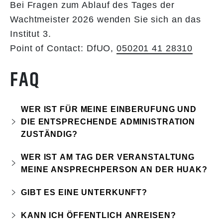
Bei Fragen zum Ablauf des Tages der
Wachtmeister 2026 wenden Sie sich an das
Institut 3.
Point of Contact: DfUO,
050201 41 28310
FAQ
WER IST FÜR MEINE EINBERUFUNG UND
DIE ENTSPRECHENDE ADMINISTRATION
ZUSTÄNDIG?
Der Point of Contact Miliz bzw. MobUO des
WER IST AM TAG DER VERANSTALTUNG
eigenen Mob-Verbandes.
MEINE ANSPRECHPERSON AN DER HUAK?
Der DfUO des Inst3, Tel:
0502014128310
GIBT ES EINE UNTERKUNFT?
Da es sich um eine eintägige Veranstaltung
KANN ICH ÖFFENTLICH ANREISEN?