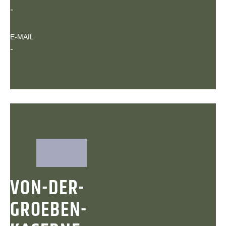
-
E-MAIL
-
VON-DER-
GROEBEN-