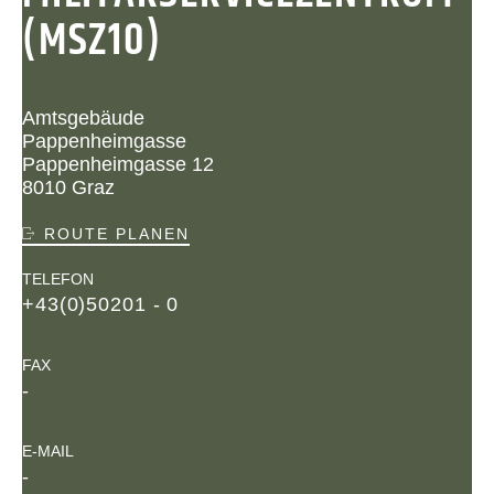
(MSZ10)
Amtsgebäude
Pappenheimgasse
Pappenheimgasse 12
8010 Graz
ROUTE PLANEN
TELEFON
+43(0)50201 - 0
FAX
-
E-MAIL
-