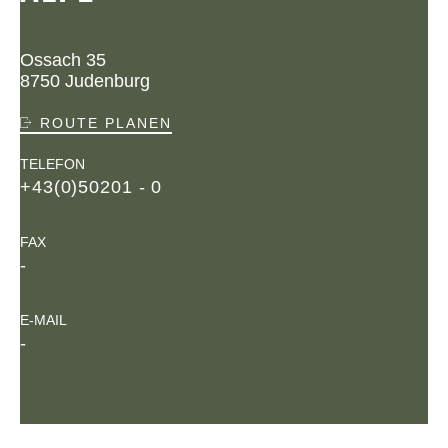
Ossach 35
8750 Judenburg
ROUTE PLANEN
TELEFON
+43(0)50201 - 0
FAX
-
E-MAIL
-