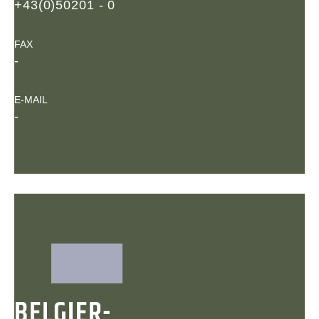
+43(0)50201 - 0
FAX
-
E-MAIL
-
BELGIER-