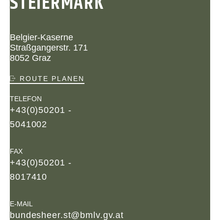
STEIERMARK
Belgier-Kaserne
Straßgangerstr. 171
8052 Graz
ROUTE PLANEN
TELEFON
+43(0)50201 -
5041002
FAX
+43(0)50201 -
8017410
E-MAIL
bundesheer.st@bmlv.gv.at