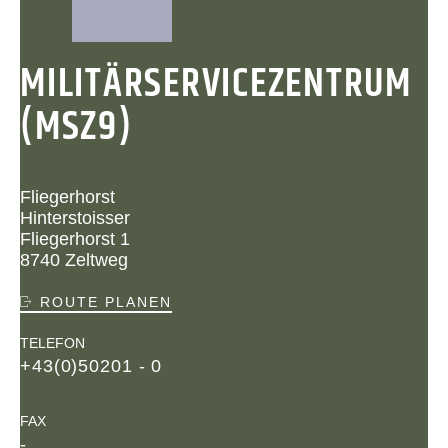
MILITÄRSERVICEZENTRUM
(MSZ9)
Fliegerhorst
Hinterstoisser
Fliegerhorst 1
8740 Zeltweg
ROUTE PLANEN
TELEFON
+43(0)50201 - 0
FAX
-