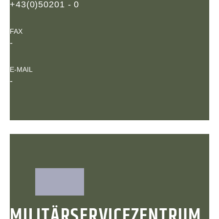
+43(0)50201 - 0
FAX
-
E-MAIL
-
MILITÄRSERVICEZENTRUM