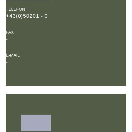
TELEFON
+43(0)50201 - 0
FAX
-
E-MAIL
-