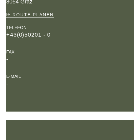
8054 Graz
ROUTE PLANEN
TELEFON
+43(0)50201 - 0
FAX
-
E-MAIL
-