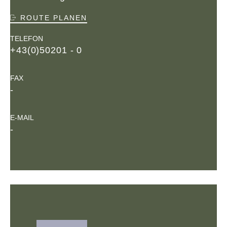
ROUTE PLANEN
TELEFON
+43(0)50201 - 0
FAX
-
E-MAIL
-