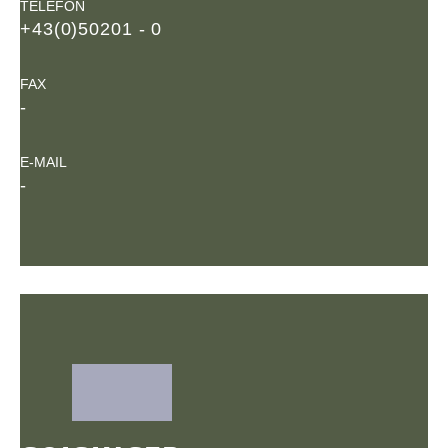
TELEFON
+43(0)50201 - 0
FAX
-
E-MAIL
-