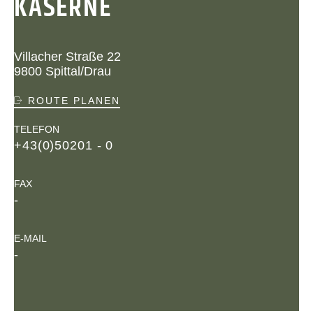
KASERNE
Villacher Straße 22
9800 Spittal/Drau
ROUTE PLANEN
TELEFON
+43(0)50201 - 0
FAX
-
E-MAIL
-