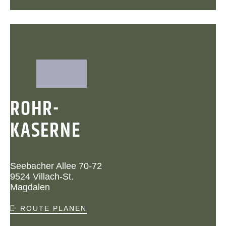
ROHR-
KASERNE
Seebacher Allee 70-72
9524 Villach-St.
Magdalen
ROUTE PLANEN