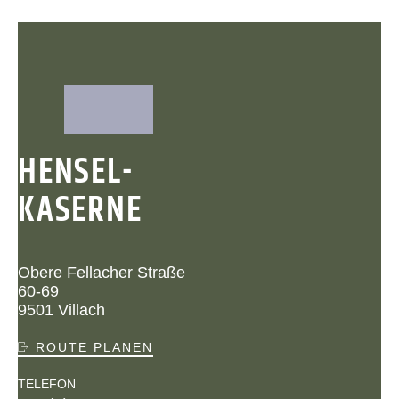
HENSEL-
KASERNE
Obere Fellacher Straße
60-69
9501 Villach
ROUTE PLANEN
TELEFON