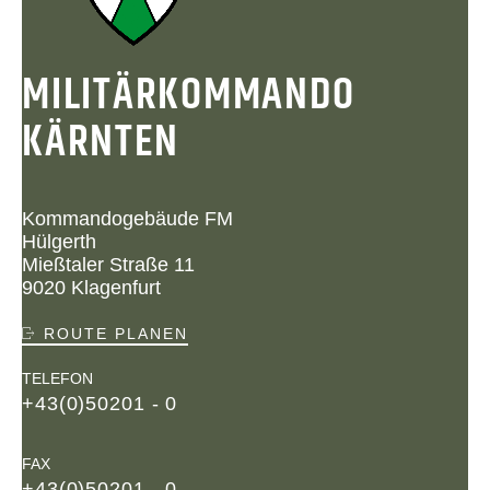
MILITÄRKOMMANDO
KÄRNTEN
Kommandogebäude FM
Hülgerth
Mießtaler Straße 11
9020 Klagenfurt
ROUTE PLANEN
TELEFON
+43(0)50201 - 0
FAX
+43(0)50201 - 0