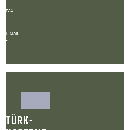
FAX
-
E-MAIL
-
TÜRK-