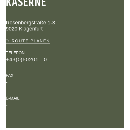
KASERNE
Rosenbergstraße 1-3
9020 Klagenfurt
ROUTE PLANEN
TELEFON
+43(0)50201 - 0
FAX
-
E-MAIL
-