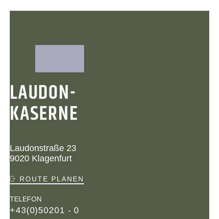
LAUDON-
KASERNE
Laudonstraße 23
9020 Klagenfurt
ROUTE PLANEN
TELEFON
+43(0)50201 - 0