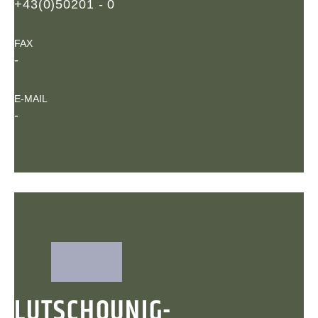
+43(0)50201 - 0
FAX
-
E-MAIL
-
LUTSCHOUNIG-