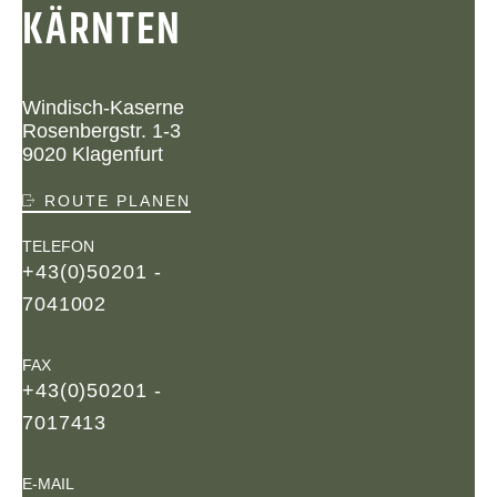
KÄRNTEN
Windisch-Kaserne
Rosenbergstr. 1-3
9020 Klagenfurt
ROUTE PLANEN
TELEFON
+43(0)50201 -
7041002
FAX
+43(0)50201 -
7017413
E-MAIL