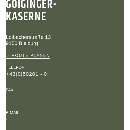
GOIGINGER-
KASERNE
Loibacherstraße 13
9150 Bleiburg
ROUTE PLANEN
TELEFON
+43(0)50201 - 0
FAX
-
E-MAIL
-