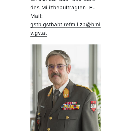
des Milizbeauftragten. E-
Mail:
gstb.gstbabt.refmilizb@bml
v.gv.at